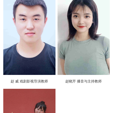
赵 威 戏剧影视导演教师
赵晓芹 播音与主持教师