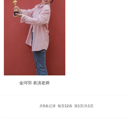
金珂羽 表演老师
共
5
条记录 每页
12
条 第
1
页/共
1
页